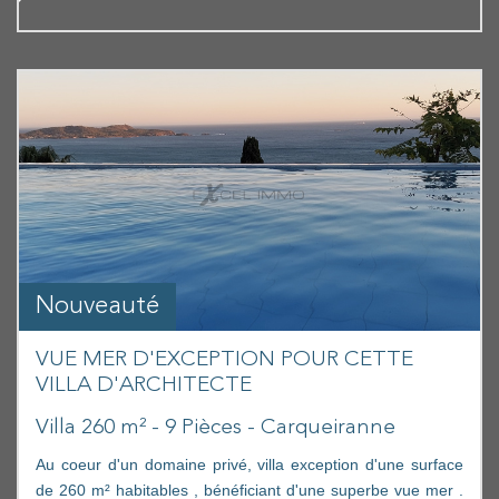
Nouveauté
VUE MER D'EXCEPTION POUR CETTE
VILLA D'ARCHITECTE
Villa 260 m² - 9 Pièces - Carqueiranne
Au coeur d'un domaine privé, villa exception d'une surface
de 260 m² habitables , bénéficiant d'une superbe vue mer .