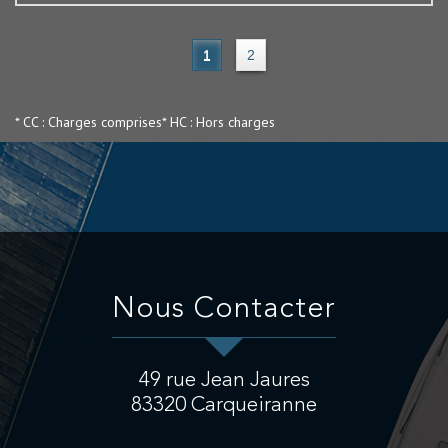
1
2
* CC : Charges comprises
* HC : Hors charges
Nous Contacter
49 rue Jean Jaures
83320
Carqueiranne