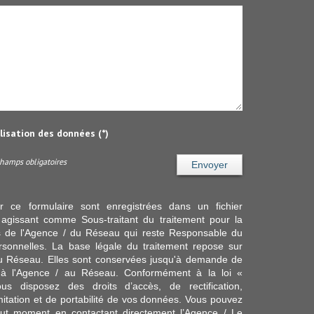
ilisation des données (*)
Champs obligatoires
Envoyer
ur ce formulaire sont enregistrées dans un fichier
agissant comme Sous-traitant du traitement pour la
cts de l'Agence / du Réseau qui reste Responsable du
sonnelles. La base légale du traitement repose sur
/ du Réseau. Elles sont conservées jusqu'à demande de
s à l'Agence / au Réseau. Conformément à la loi «
ous disposez des droits d’accès, de rectification,
imitation et de portabilité de vos données. Vous pouvez
out moment en contactant directement l’Agence / Le