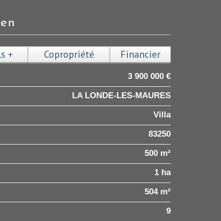
ien
ls +
Copropriété
Financier
3 900 000 €
LA LONDE-LES-MAURES
Villa
83250
500 m²
1 ha
504 m²
9