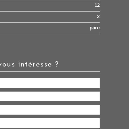
12
2
parc
vous intéresse ?