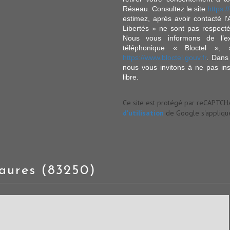
Réseau. Consultez le site
https://
estimez, après avoir contacté l
Libertés » ne sont pas respect
Nous vous informons de l’ex
téléphonique « Bloctel », 
https://www.bloctel.gouv.fr
. Dans
nous vous invitons à ne pas in
libre.
Ce site est protégé par reCAPTCH
d'utilisation
de Google s'applique
-maures (83250)