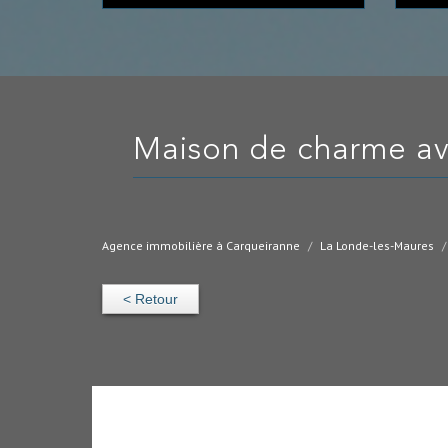
maison de charme a
Agence immobilière à Carqueiranne
La Londe-les-Maures
< Retour
Villa - La Londe-Les-Maures (83250) - 