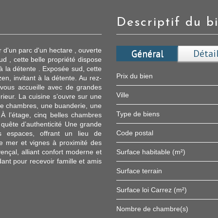
descriptif du b
 d'un parc d'un hectare , ouverte
Général
Détai
d , cette belle propriété dispose
 à la détente . Exposée sud, cette
Prix du bien
en, invitant à la détente. Au rez-
 vous accueille avec de grandes
Ville
érieur. La cuisine s’ouvre sur une
atre chambres, une buanderie, une
Type de biens
À l’étage, cinq belles chambres
n quête d’authenticité Une grande
Code postal
s espaces, offrant un lieu de
re mer et vignes à proximité des
ençal, alliant confort moderne et
Surface habitable (m²)
dant pour recevoir famille et amis
surface terrain
Surface loi Carrez (m²)
Nombre de chambre(s)