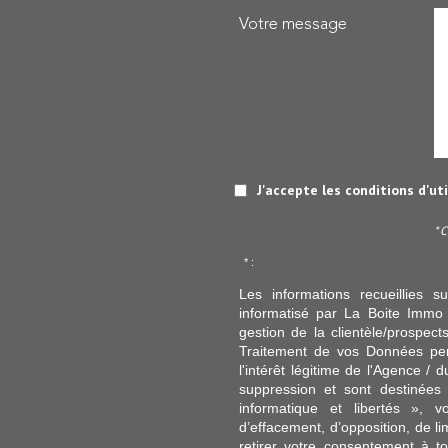
Votre message
J'accepte les conditions d'ut
* 
* :
Les informations recueillies s
informatisé par La Boite Immo 
gestion de la clientèle/prospe
Traitement de vos Données per
l'intérêt légitime de l'Agence 
suppression et sont destinée
informatique et libertés », v
d’effacement, d’opposition, de l
retirer votre consentement à t