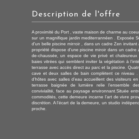
description de l'offre
A proximité du Port , vaste maison de charme au coeur
sur un magnifique jardin mediterrannéen . Exposée Su
d'un belle piscine mirroir , dans un cadre Zen invitant
propriété dispose d’une piscine miroir dans un cadre z
de-chaussée, un espace de vie privé et chaleureux
baies vitrées qui semblent inviter la végétation à l’int
terrasse avec accès direct au parc et la piscine. Qu
cave et deux salles de bain complètent ce niveau . 
d’hôtes avec salles d’eau accueillent des visiteurs e
terrasse baignée de lumière relie l’ensemble de
convivialité, face au paysage environnant.Située ent
commodités, cette demeure incarne l’art de vivre prov
discrétion. A l'écart de la demeure, un studio indépen
proche.