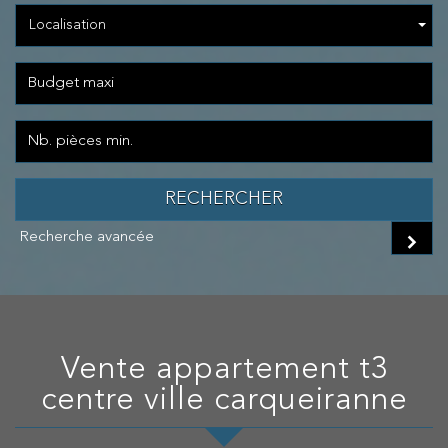
Localisation
RECHERCHER
Recherche avancée
vente appartement t3
centre ville carqueiranne