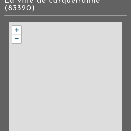
la ville de carqueiranne
(83320)
+
−