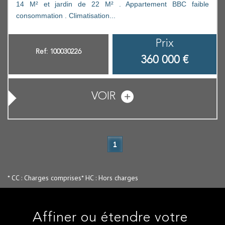
14 M² et jardin de 22 M² . Appartement BBC faible
consommation . Climatisation...
Prix
Ref: 100030226
360 000
€
VOIR
1
* CC : Charges comprises
* HC : Hors charges
Affiner ou étendre votre