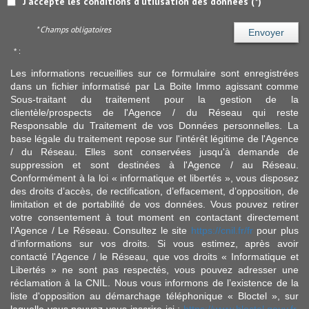
J'accepte les conditions d'utilisation des données (*)
* Champs obligatoires
Envoyer
* :
Les informations recueillies sur ce formulaire sont enregistrées
dans un fichier informatisé par La Boite Immo agissant comme
Sous-traitant du traitement pour la gestion de la
clientèle/prospects de l'Agence / du Réseau qui reste
Responsable du Traitement de vos Données personnelles. La
base légale du traitement repose sur l'intérêt légitime de l'Agence
/ du Réseau. Elles sont conservées jusqu'à demande de
suppression et sont destinées à l'Agence / au Réseau.
Conformément à la loi « informatique et libertés », vous disposez
des droits d’accès, de rectification, d’effacement, d’opposition, de
limitation et de portabilité de vos données. Vous pouvez retirer
votre consentement à tout moment en contactant directement
l’Agence / Le Réseau. Consultez le site
https://cnil.fr/fr
pour plus
d’informations sur vos droits. Si vous estimez, après avoir
contacté l'Agence / le Réseau, que vos droits « Informatique et
Libertés » ne sont pas respectés, vous pouvez adresser une
réclamation à la CNIL. Nous vous informons de l’existence de la
liste d'opposition au démarchage téléphonique « Bloctel », sur
laquelle vous pouvez vous inscrire ici :
https://www.bloctel.gouv.fr
.