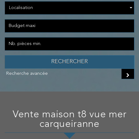
Localisation
RECHERCHER
Recherche avancée
vente maison t8 vue mer
carqueiranne