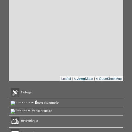
Leaflet
|
©
Maps
|
© OpenStreetMap
Jawg
Collège
École maternelle
École primaire
Bibliothèque